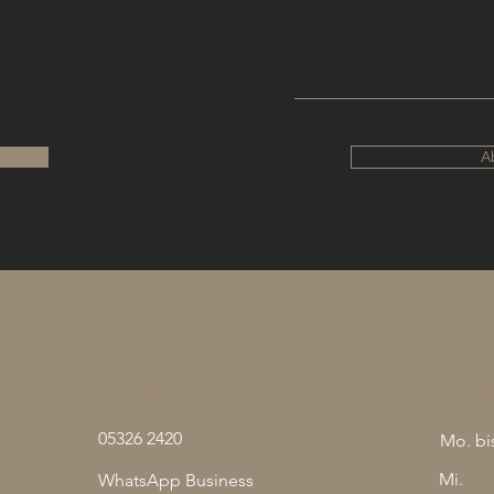
A
Kontakt
Öff
05326 2420
Mo. bis
Mi.
WhatsApp Business