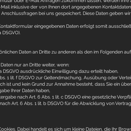
rmular oder E-Mail Anfragen zukommen lassen, werden Ihr
-Mail inklusive der von Ihnen dort angegebenen Kontaktdate
 Anschlussfragen bei uns gespeichert. Diese Daten geben wir 
Kontaktformular eingegebenen Daten erfolgt somit ausschließ
. a DSGVO).
sönlichen Daten an Dritte zu anderen als den im Folgenden au
Daten nur an Dritte weiter, wenn:
it. a DSGVO ausdrückliche Einwilligung dazu erteilt haben,
Abs. 1 lit. f DSGVO zur Geltendmachung, Ausübung oder Verte
ch ist und kein Grund zur Annahme besteht, dass Sie ein ü
gabe Ihrer Daten haben,
itergabe nach Art. 6 Abs. 1 lit. c DSGVO eine gesetzliche Verpf
 nach Art. 6 Abs. 1 lit. b DSGVO für die Abwicklung von Vertra
kies. Dabei handelt es sich um kleine Dateien, die Ihr Brow