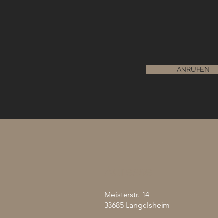
ANRUFEN
Adresse
Meisterstr. 14
38685 Langelsheim