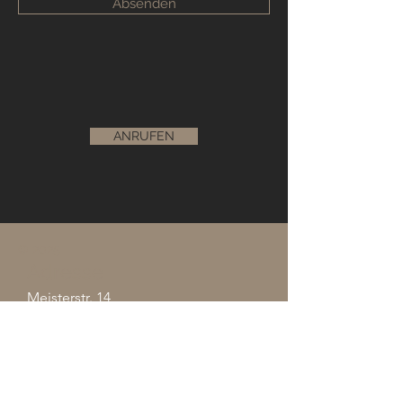
Absenden
ANRUFEN
© 2025
Adresse
Meisterstr. 14
38685 Langelsheim
Kontakt
05326 2420